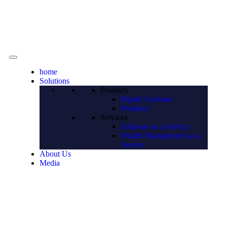
Contact
home
Solutions
Products
Digital Assistant
Wealthor
Services
Software as a Service
Wealth Management as a
Service
About Us
Media