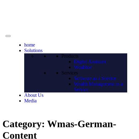
Contact
DE
home
Solutions
Products
Digital Assistant
Wealthor
Services
Software as a Service
Wealth Management as a
Service
About Us
Media
Category:
Wmas-German-
Content